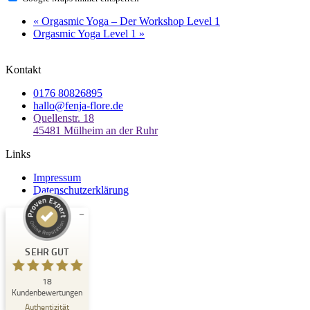
«
Orgasmic Yoga – Der Workshop Level 1
Orgasmic Yoga Level 1
»
Kontakt
0176 80826895
hallo@fenja-flore.de
Quellenstr. 18
45481 Mülheim an der Ruhr
Links
Impressum
Datenschutzerklärung
Kundenbewertungen und Erfahrungen zu
Fenja Flore
SEHR GUT
SEHR GUT
18
%
100
Kundenbewertungen
Empfehlungen auf
Authentizität
ProvenExpert.com