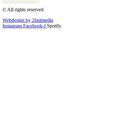
5,00
/
5,00
© All rights reserved
11
7
Webdesign by 2fastmedia
Bewertungen auf
1
Bewertungen von
Instagram
Facebook-f
Spotify
ProvenExpert.com
anderen Quelle
Blick aufs ProvenExpert-Profil werfen
26.02.2026