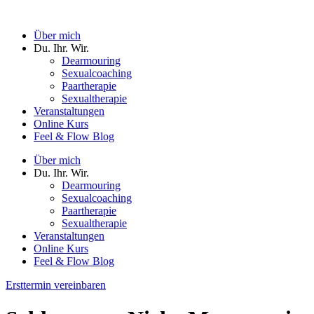
Zum
Inhalt
Über mich
springen
Du. Ihr. Wir.
Dearmouring
Sexualcoaching
Paartherapie
Sexualtherapie
Veranstaltungen
Online Kurs
Feel & Flow Blog
Über mich
Du. Ihr. Wir.
Dearmouring
Sexualcoaching
Paartherapie
Sexualtherapie
Veranstaltungen
Online Kurs
Feel & Flow Blog
Ersttermin vereinbaren