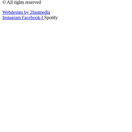
© All rights reserved
11
7
Webdesign by 2fastmedia
Bewertungen auf
1
Bewertungen von
Instagram
Facebook-f
Spotify
ProvenExpert.com
anderen Quelle
Blick aufs ProvenExpert-Profil werfen
26.02.2026