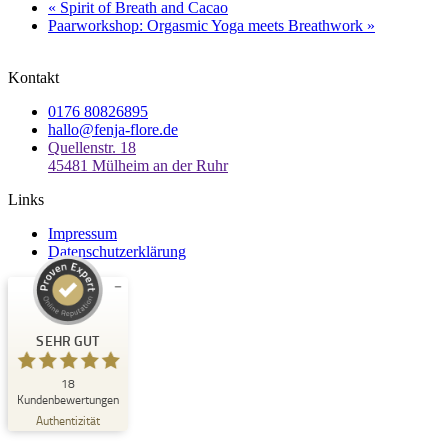
«
Spirit of Breath and Cacao
Paarworkshop: Orgasmic Yoga meets Breathwork
»
Kontakt
0176 80826895
hallo@fenja-flore.de
Quellenstr. 18
45481 Mülheim an der Ruhr
Links
Impressum
Datenschutzerklärung
Kundenbewertungen und Erfahrungen zu
Fenja Flore
SEHR GUT
SEHR GUT
18
%
100
Kundenbewertungen
Empfehlungen auf
Authentizität
ProvenExpert.com
5,00
/
5,00