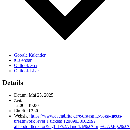
Google Kalender
iCalendar
Outlook 365
Outlook Live
Details
Datum:
Mai 25, 2025
Zeit:
12:00 - 19:00
Eintritt:
€230
Website:
https://www.eventbrite.de/e/orgasmic-yoga-meets-
breathwork-level-1-tickets-1280983860209?
aff=oddtdtcreator&_gl=1%2A1ino4zh%2A_up%2AM