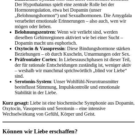
Der Hypothalamus spielt eine zentrale Rolle bei der
Hormonregulation, etwa bei Dopamin (unser
„Belohnungshormon“) und Sexualhormonen. Die Amygdala
verarbeitet emotionale Erinnerungen – also auch, wen wir
mögen oder lieben.
Belohnungszentren
: Wenn wir verliebt sind, werden
dieselben Gehirnregionen aktiviert wie bei einer Sucht –
Dopamin macht uns euphorisch.
Oxytocin & Vasopressin
: Diese Bindungshormone stärken
Beziehungen – ob durch Kuscheln, Umarmungen oder Sex.
Präfrontaler Cortex
: In Liebesrauschphasen ist dieser Teil,
der für rationale Entscheidungen zuständig ist, weniger aktiv
– weshalb wir manchmal sprichwörtlich „blind vor Liebe“
sind.
Serotonin-System
: Unser Wohlfühl-Neurotransmitter
beeinflusst Stimmung, Impulskontrolle und emotionale
Stabilität in der Liebe.
Kurz gesagt:
Liebe ist eine biochemische Symphonie aus Dopamin,
Oxytocin, Vasopressin und Serotonin – eine intensive
Wechselwirkung von Gefühl, Körper und Geist.
Können wir Liebe erschaffen?