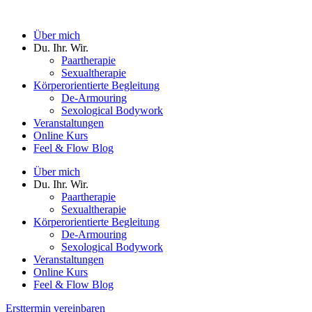
Zum
Inhalt
Über mich
springen
Du. Ihr. Wir.
Paartherapie
Sexualtherapie
Körperorientierte Begleitung
De-Armouring
Sexological Bodywork
Veranstaltungen
Online Kurs
Feel & Flow Blog
Über mich
Du. Ihr. Wir.
Paartherapie
Sexualtherapie
Körperorientierte Begleitung
De-Armouring
Sexological Bodywork
Veranstaltungen
Online Kurs
Feel & Flow Blog
Ersttermin vereinbaren